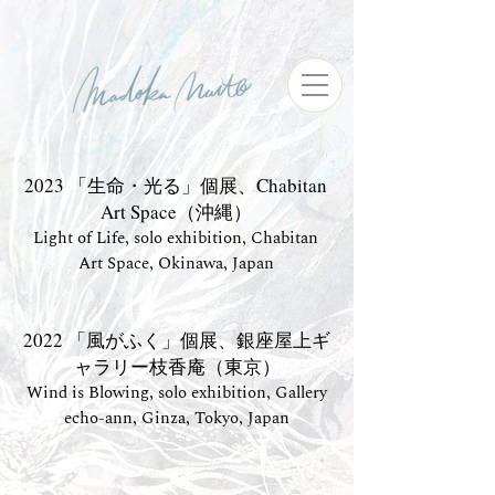
2023 「生命・光る」個展、Chabitan
Art Space（沖縄）
Light of Life, solo exhibition, Chabitan
Art Space, Okinawa, Japan
2022 「風がふく」個展、銀座屋上ギ
ャラリー枝香庵（東京）
Wind is Blowing, solo exhibition, Gallery
echo-ann, Ginza, Tokyo, Japan