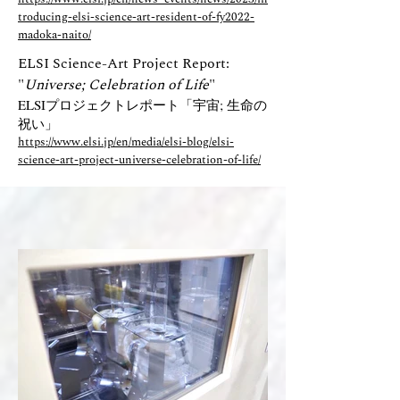
troducing-elsi-science-art-resident-of-fy2022-
madoka-naito/
ELSI Science-Art Project Report:
"
Universe; Celebration of Life
"
ELSIプロジェ
クトレポート
​​「宇宙; 生命の
祝い」
https://www.elsi.jp/en/media/elsi-blog/elsi-
science-art-project-universe-celebration-of-life/